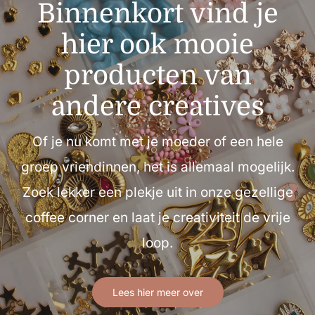
Binnenkort vind je
hier ook mooie
producten van
andere creatives
Of je nu komt met je moeder of een hele
groep vriendinnen, het is allemaal mogelijk.
Zoek lekker een plekje uit in onze gezellige
coffee corner en laat je creativiteit de vrije
loop.
Lees hier meer over