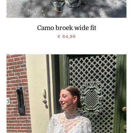
Camo broek wide fit
€
64,99