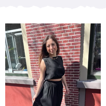
Sieraden Workshop
Coffeebar
Over Pleck
Blog
Contact