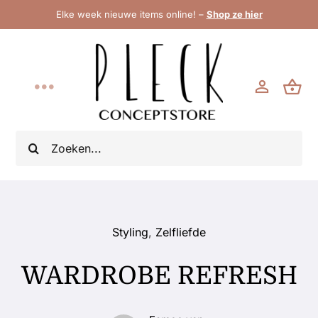
Ga
Elke week nieuwe items online! –
Shop ze hier
naar
inhoud
Toggle
Navigation
Home
Zoeken
naar:
Brand New
Shop
Styling
,
Zelfliefde
WARDROBE REFRESH
Categorieën