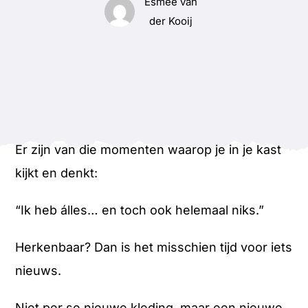
Sieraden Workshop
Esmee van
der Kooij
Coffeebar
Over Pleck
Blog
Er zijn van die momenten waarop je in je kast
kijkt en denkt:
Contact
“Ik heb álles… en toch ook helemaal niks.”
Herkenbaar? Dan is het misschien tijd voor iets
nieuws.
Niet per se nieuwe kleding, maar een nieuwe