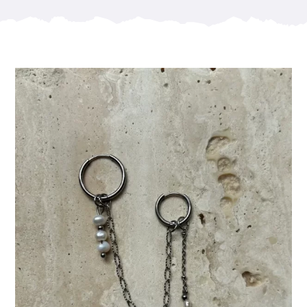
Sieraden Workshop
Coffeebar
Over Pleck
Blog
Contact