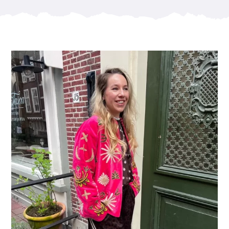
Sieraden Workshop
Coffeebar
Over Pleck
Blog
Contact