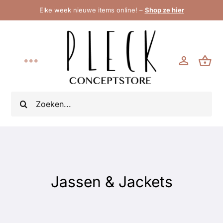
Ga
Elke week nieuwe items online! –
Shop ze hier
naar
inhoud
Toggle
Navigation
Home
Zoeken
naar:
Brand New
Shop
Jassen & Jackets
Categorieën