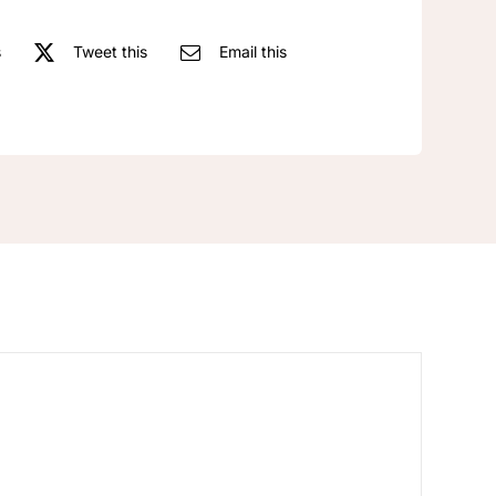
s
Tweet this
Email this