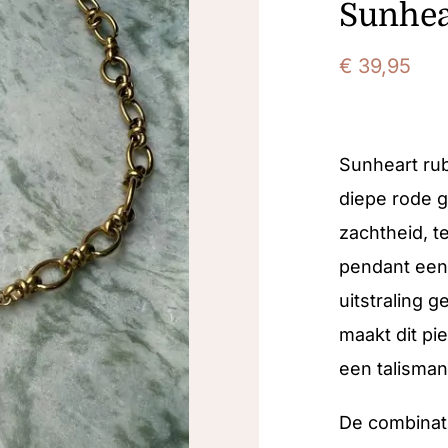
Sunhea
€
39,95
Sunheart rub
diepe rode 
zachtheid, t
pendant een 
uitstraling g
maakt dit pi
een talisman
De combinati