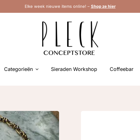
Elke week nieuwe items online! –
Shop ze hier
Categorieën
Sieraden Workshop
Coffeebar