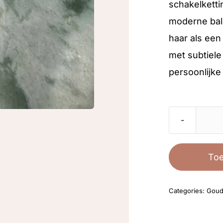
schakelketti
moderne bal
haar als een
met subtiele
persoonlijke
To
Categories:
Gou