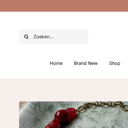
Ga
naar
inhoud
Zoeken
naar:
Home
Brand New
Shop