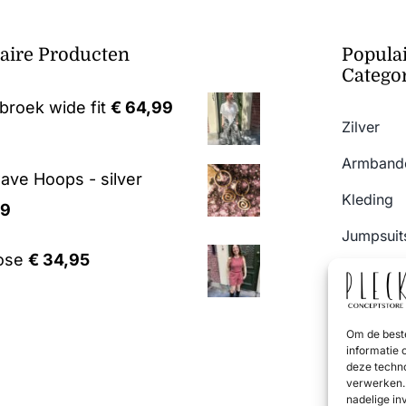
aire Producten
Popula
Catego
roek wide fit
€
64,99
Zilver
Armband
ave Hoops - silver
Kleding
99
Jumpsuits
ose
€
34,95
Broeken 
SALE
Om de beste
Jurken
informatie 
deze techno
verwerken. 
nadelige in