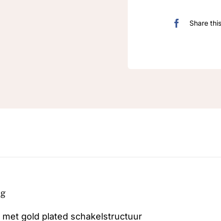
Share thi
ng
g met gold plated schakelstructuur