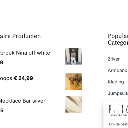
aire Producten
Popula
Catego
 broek Nina off white
Zilver
99
Armband
Hoops
€
24,99
Kleding
Jumpsuits
ecklace Bar silver
Broeken 
95
SALE
Om de beste
Jurken