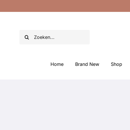
Ga
naar
inhoud
Zoeken
naar:
Home
Brand New
Shop