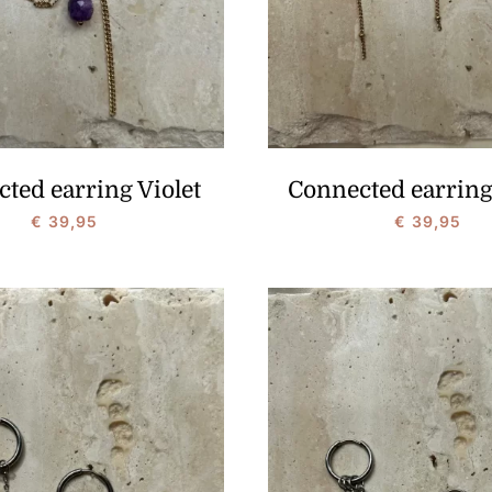
ted earring Violet
Connected earring
€
39,95
€
39,95