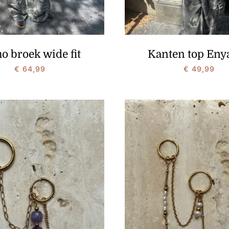
o broek wide fit
Kanten top Enya
€
64,99
€
49,99