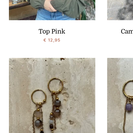
Cam
Top Pink
€
12,95